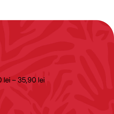
0
lei
–
35,90
lei