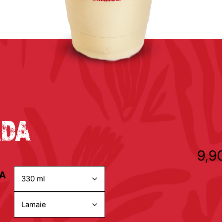
ADA
9,9
EA